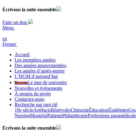
Écrivons la
suite
ensemble
Faire un don
Menu
en
Fermer
Accueil
Les premières années
Des années mouvementées
Les années d’après-guerre
L’HGM d’aujourd’hui
Nouveau
Le mur de souvenirs
Nouvelles et événements
À propos du projet
Contactez-nous
Recherche par mot clé
19e siècle
Artéfacts
Bénévoles
Chirurgie
Éducation
Épidémies
Gou
Nursing
Montréal
Patients
Philanthropie
Professions paramédicale
Écrivons la
suite
ensemble