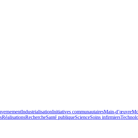
vernement
Industrialisation
Initiatives communautaires
Main-d’œuvre
Mc
s
Réalisations
Recherche
Santé publique
Science
Soins infirmiers
Technolo