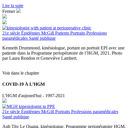
Lire la suite
Fermer
21e siècle
Épidémies
McGill
Patients
Portraits
Professions
paramédicales
Santé publique
Kenneth Drummond, kinésiologue, portant un portrait EPI avec une
patiente dans la Programme periopératoire de l’HGM, 2021. Photo
par Laura Rendon et Geneviève Lambert.
Voir dans le chapitre
COVID-19 À L’HGM
L'HGM d'aujourd'hui - 1997-2021
21e siècle
Épidémies
McGill
Portraits
Professions paramédicales
Santé publique
Anh Thy Le Quang, kinésiologue, Programme periopératoire HGM,