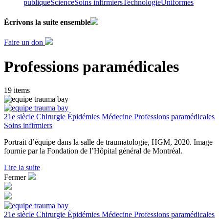
publique
Science
Soins infirmiers
Technologie
Uniformes
Écrivons la
suite
ensemble
Faire un don
Professions paramédicales
19 items
21e siècle
Chirurgie
Épidémies
Médecine
Professions paramédicales
Soins infirmiers
Portrait d’équipe dans la salle de traumatologie, HGM, 2020. Image
fournie par la Fondation de l’Hôpital général de Montréal.
Lire la suite
Fermer
21e siècle
Chirurgie
Épidémies
Médecine
Professions paramédicales