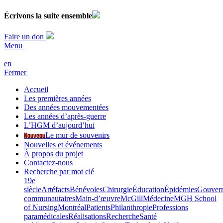
Écrivons la
suite
ensemble
Faire un don
Menu
en
Fermer
Accueil
Les premières années
Des années mouvementées
Les années d’après-guerre
L’HGM d’aujourd’hui
Nouveau
Le mur de souvenirs
Nouvelles et événements
À propos du projet
Contactez-nous
Recherche par mot clé
19e
siècle
Artéfacts
Bénévoles
Chirurgie
Éducation
Épidémies
Gouver
communautaires
Main-d’œuvre
McGill
Médecine
MGH School
of Nursing
Montréal
Patients
Philanthropie
Professions
paramédicales
Réalisations
Recherche
Santé